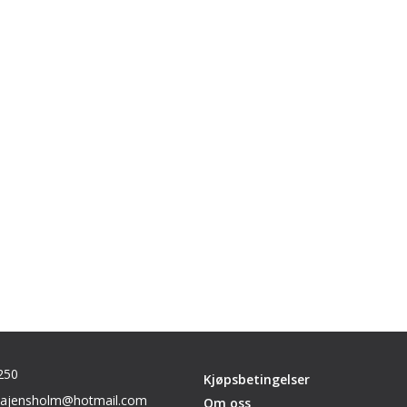
250
Kjøpsbetingelser
inajensholm@hotmail.com
Om oss