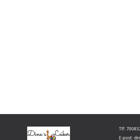
Tlf: 70083
E-post: d