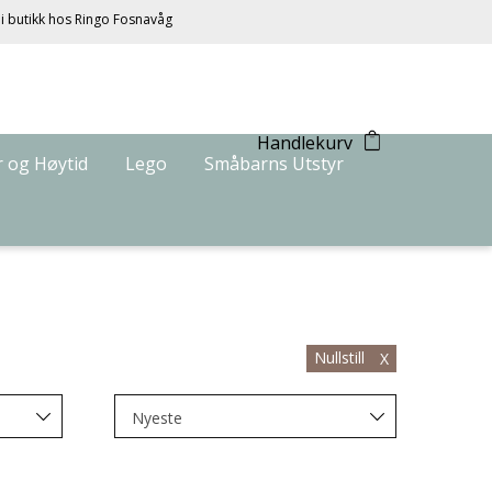
 i butikk hos Ringo Fosnavåg
Handlekurv
 og Høytid
Lego
Småbarns Utstyr
Nullstill
X
Nyeste