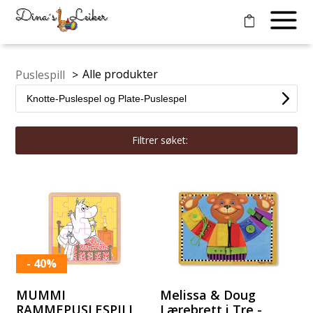
Alle produkter
Puslespill
>
Filtrer søket:
- 40%
MUMMI
Melissa & Doug
RAMMEPUSLESPILL
Lærebrett i Tre -