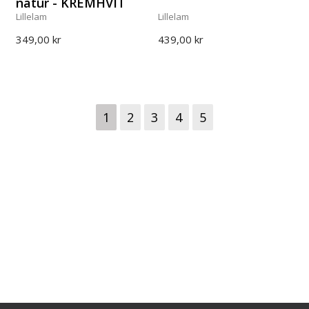
natur - KREMHVIT
Lillelam
Lillelam
349,00 kr
439,00 kr
1
2
3
4
5