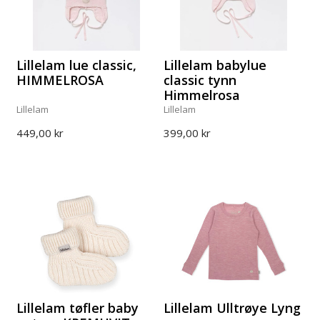
Lillelam lue classic,
Lillelam babylue
HIMMELROSA
classic tynn
Himmelrosa
Lillelam
Lillelam
449,00 kr
399,00 kr
Lillelam tøfler baby
Lillelam Ulltrøye Lyng