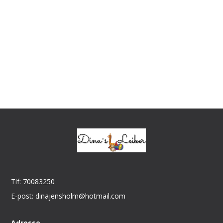
Tlf: 70083250
E-post: dinajensholm@hotmail.com
Adresse