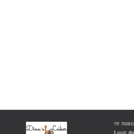
Tlf: 70083
E-post: d