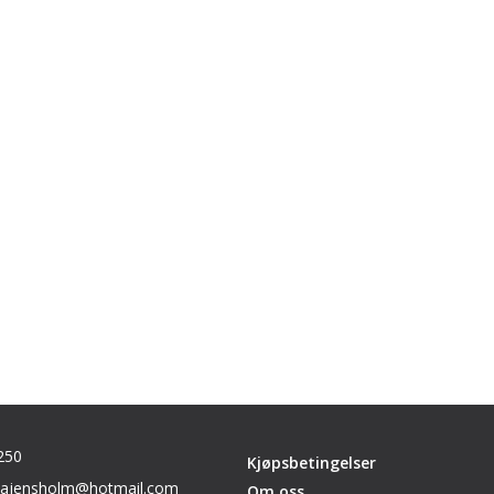
250
Kjøpsbetingelser
inajensholm@hotmail.com
Om oss