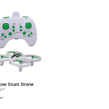
low Stunt Drone
yrt
kr