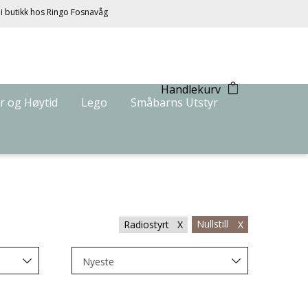
 i butikk hos Ringo Fosnavåg
Handlekurv
r og Høytid
Lego
Småbarns Utstyr
Nullstill
Radiostyrt X
X
Nyeste