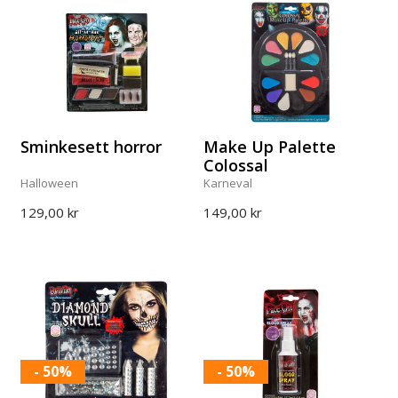
Sminkesett horror
Make Up Palette
Colossal
Halloween
Karneval
129,00 kr
149,00 kr
- 50%
- 50%